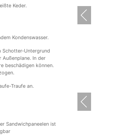
eißte Keder.
endem Kondenswasser.
m Schotter-Untergrund
er Außenplane. In der
are beschädigen können.
zogen.
aufe-Traufe an.
der Sandwichpaneelen ist
ügbar