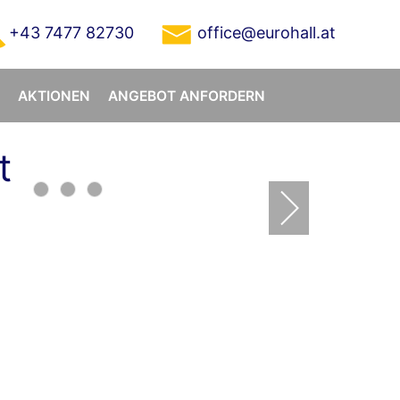
+43 7477 82730
office@eurohall.at
AKTIONEN
ANGEBOT ANFORDERN
t
Boden-Boden PVC Plane
Lagerzeltplane Innenansicht
Fensterplanen