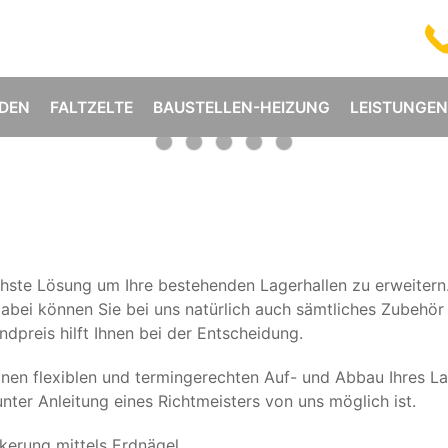
DEN
FALTZELTE
BAUSTELLEN-HEIZUNG
LEISTUNGEN
Lagerzelt mieten
Lagzelt Lademoeglichkeit
Lagerzelt Blechschiebetor
Lagerzelt
Lagerzelt Schotter
achste Lösung um Ihre bestehenden Lagerhallen zu erweitern.
 dabei können Sie bei uns natürlich auch sämtliches Zubehö
dpreis hilft Ihnen bei der Entscheidung.
nen flexiblen und termingerechten Auf- und Abbau Ihres L
nter Anleitung eines Richtmeisters von uns möglich ist.
kerung mittels Erdnägel